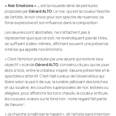
« Noir Emotions » …
est la nouvelle série de peintures
proposée par
Gérard ALTO
. Le noir, qui est la couleur favorite
de l’artiste, le noir choisi pour son spectre de nuances, sa
force expressive et son influence dans la composition.
Les œuvres sont abstraites, ne s’attachent pas à
représenter quoi que ce soit, ne revendiquent pas de titres,
se suffisant à elles-mêmes, affichant souvent une présence
intense qui appelle nos émotions.
« C’est l’émotion produite par une œuvre qui reste le seul
objectif »
scande
Gérard ALTO
, convaincu du jeu qui se joue
alors à trois, entre le créateur inspiré, l’œuvre présentée et le
spectateur attentif. C’est l’œil curieux de l’observateur qui
libère selon le point de vue, la lumière jaillissant des brèches
et qui soulève, les couches superposées de noir, lestées ou
allégées, pour affranchir les tons chauds, la couleur enfouie,
les coulures vivaces sur le fond noir : notre regard fait partie
de l’œuvre !
« Je cherche à maîtriser le hasard »,
dit l’artiste sans intention