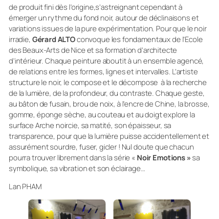
de produit fini dès l’origine,s’astreignant cependant à
émerger un rythme du fond noir, autour de déclinaisons et
variations issues de la pure expérimentation. Pour que le noir
irradie,
Gérard ALTO
convoque les fondamentaux de l’Ecole
des Beaux-Arts de Nice et sa formation d’architecte
d’intérieur. Chaque peinture aboutit à un ensemble agencé,
de relations entre les formes, lignes et intervalles. L’artiste
structure le noir, le compose et le décompose à la recherche
de la lumière, de la profondeur, du contraste. Chaque geste,
au bâton de fusain, brou de noix, à l’encre de Chine, la brosse,
gomme, éponge sèche, au couteau et au doigt explore la
surface Arche noircie, sa matité, son épaisseur, sa
transparence, pour que la lumière puisse accidentellement et
assurément sourdre, fuser, gicler ! Nul doute que chacun
pourra trouver librement dans la série «
Noir Emotions »
sa
symbolique, sa vibration et son éclairage…
Lan PHAM