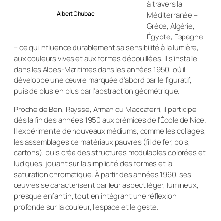
à travers la
Albert Chubac
Méditerranée –
Grèce, Algérie,
Égypte, Espagne
– ce qui influence durablement sa sensibilité à la lumière,
aux couleurs vives et aux formes dépouillées. Il s’installe
dans les Alpes-Maritimes dans les années 1950, où il
développe une œuvre marquée d’abord par le figuratif,
puis de plus en plus par l’abstraction géométrique.
Proche de Ben, Raysse, Arman ou Maccaferri, il participe
dès la fin des années 1950 aux prémices de l’École de Nice.
Il expérimente de nouveaux médiums, comme les collages,
les assemblages de matériaux pauvres (fil de fer, bois,
cartons), puis crée des structures modulables colorées et
ludiques, jouant sur la simplicité des formes et la
saturation chromatique. À partir des années 1960, ses
œuvres se caractérisent par leur aspect léger, lumineux,
presque enfantin, tout en intégrant une réflexion
profonde sur la couleur, l’espace et le geste.