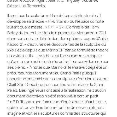
de son époque : Agam, Jean Arp, Tinguely, Dubuffet,
César, Luis Tomasello,
Il continue la sculpture et la peinture architecturales. Il
développe sa théorie « tri-unitaire » où l’espace compte
autant que la masse. » 1 + 1 = 3 « . Comme le dit Harry
Belley du journal Le Monde à propos de Monumenta 2011
dans son analyse Reflets dans les sphères rouges d’Anish
Kapoor2 : « c’est une des découvertes de la sculpture du
xxe siècle depuis que Marino Di Teana a formulé sa théorie
du « vide actif », Léviathan est l’occasion de se rappeler
qu’une œuvre est structurée autant par ses vides que par
ses pleins. » À noter que Marino di Teana avait déjà été un
précurseur de Monumenta au Grand Palais puisqu’il
conçoit un ensemble de huit sculptures fontaine en verre
Clarit Saint Gobain qui occupe toute la surface du Grand
Palais. Des ingénieurs ont aidé à la réalisation mais aucun
document d’archives n’a été retrouvé, à part un petit
film3.Di Teana a une formation d’ingénieur et d’architecte,
qui se retrouve dans la construction de ses sculptures : Il
imagine et voit ses sculptures comme des structures qui