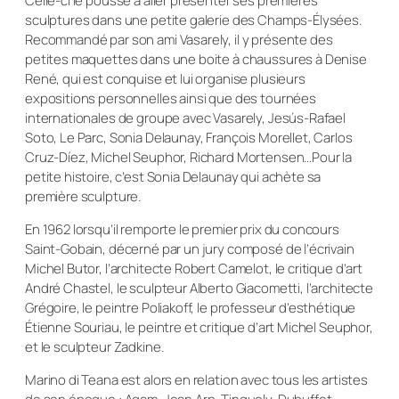
Celle-ci le pousse à aller présenter ses premières
sculptures dans une petite galerie des Champs-Élysées.
Recommandé par son ami Vasarely, il y présente des
petites maquettes dans une boite à chaussures à Denise
René, qui est conquise et lui organise plusieurs
expositions personnelles ainsi que des tournées
internationales de groupe avec Vasarely, Jesús-Rafael
Soto, Le Parc, Sonia Delaunay, François Morellet, Carlos
Cruz-Díez, Michel Seuphor, Richard Mortensen…Pour la
petite histoire, c’est Sonia Delaunay qui achète sa
première sculpture.
En 1962 lorsqu’il remporte le premier prix du concours
Saint-Gobain, décerné par un jury composé de l’écrivain
Michel Butor, l’architecte Robert Camelot, le critique d’art
André Chastel, le sculpteur Alberto Giacometti, l’architecte
Grégoire, le peintre Poliakoff, le professeur d’esthétique
Étienne Souriau, le peintre et critique d’art Michel Seuphor,
et le sculpteur Zadkine.
Marino di Teana est alors en relation avec tous les artistes