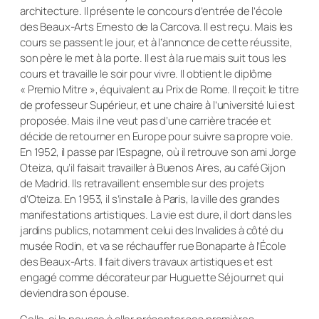
architecture. Il présente le concours d’entrée de l’école
des Beaux-Arts Ernesto de la Carcova. Il est reçu. Mais les
cours se passent le jour, et à l’annonce de cette réussite,
son père le met à la porte. Il est à la rue mais suit tous les
cours et travaille le soir pour vivre. Il obtient le diplôme
« Premio Mitre », équivalent au Prix de Rome. Il reçoit le titre
de professeur Supérieur, et une chaire à l’université lui est
proposée. Mais il ne veut pas d’une carrière tracée et
décide de retourner en Europe pour suivre sa propre voie.
En 1952, il passe par l’Espagne, où il retrouve son ami Jorge
Oteiza, qu’il faisait travailler à Buenos Aires, au café Gijon
de Madrid. Ils retravaillent ensemble sur des projets
d’Oteiza. En 1953, il s’installe à Paris, la ville des grandes
manifestations artistiques. La vie est dure, il dort dans les
jardins publics, notamment celui des Invalides à côté du
musée Rodin, et va se réchauffer rue Bonaparte à l’École
des Beaux-Arts. Il fait divers travaux artistiques et est
engagé comme décorateur par Huguette Séjournet qui
deviendra son épouse.