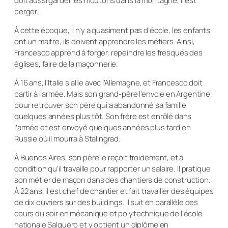
doit aussi garder les moutons dans la montagne, il est
berger.
À cette époque, il n’y a quasiment pas d’école, les enfants
ont un maitre, ils doivent apprendre les métiers. Ainsi,
Francesco apprend à forger, repeindre les fresques des
églises, faire de la maçonnerie.
À 16 ans, l’Italie s’allie avec l’Allemagne, et Francesco doit
partir à l’armée. Mais son grand-père l’envoie en Argentine
pour retrouver son père qui a abandonné sa famille
quelques années plus tôt. Son frère est enrôlé dans
l’armée et est envoyé quelques années plus tard en
Russie où il mourra à Stalingrad.
À Buenos Aires, son père le reçoit froidement, et à
condition qu’il travaille pour rapporter un salaire. Il pratique
son métier de maçon dans des chantiers de construction.
À 22 ans, il est chef de chantier et fait travailler des équipes
de dix ouvriers sur des buildings. Il suit en parallèle des
cours du soir en mécanique et polytechnique de l’école
nationale Salguero et y obtient un diplôme en