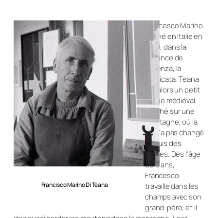
Francesco Marino
est né en Italie en
1920, dans la
province de
Potenza, la
Basilicata. Teana
est alors un petit
village médiéval,
perché sur une
montagne, où la
vie n’a pas changé
depuis des
siècles. Dès l’âge
de 5 ans,
Francesco
Francisco Marino Di Teana
travaille dans les
champs avec son
grand-père, et il